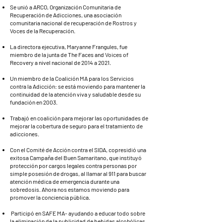
Se unió a ARCO, Organización Comunitaria de
Recuperación de Adicciones, una asociación
comunitaria nacional de recuperación de Rostros y
Voces de la Recuperación.
La directora ejecutiva, Maryanne Frangules, fue
miembro de la junta de The Faces and Voices of
Recovery a nivel nacional de 2014 a 2021.
Un miembro de la Coalición MA para los Servicios
contra la Adicción: se está moviendo para mantener la
continuidad de la atención viva y saludable desde su
fundación en 2003.
Trabajó en coalición para mejorar las oportunidades de
mejorar la cobertura de seguro para el tratamiento de
adicciones.
Con el Comité de Acción contra el SIDA, copresidió una
exitosa Campaña del Buen Samaritano, que instituyó
protección por cargos legales contra personas por
simple posesión de drogas, al llamar al 911 para buscar
atención médica de emergencia durante una
sobredosis. Ahora nos estamos moviendo para
promover la conciencia pública.
Participó en SAFE MA- ayudando a educar todo sobre
la eliminación de la publicidad de bebidas alcohólicas